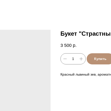
Букет "Страстн
3 500
р.
Купить
Красный львиный зев, аромат