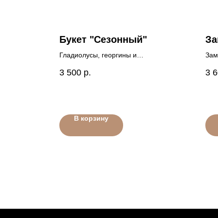
Букет "Сезонный"
За
Гладиолусы, георгины и
Зам
пышная эустома
3 500
р.
3 
В корзину