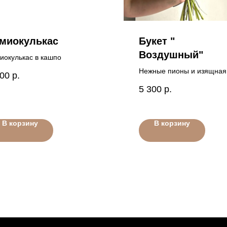
миокулькас
Букет "
Воздушный"
иокулькас в кашпо
Нежные пионы и изящная
600
р.
калла - ничего лишнего
5 300
р.
В корзину
В корзину